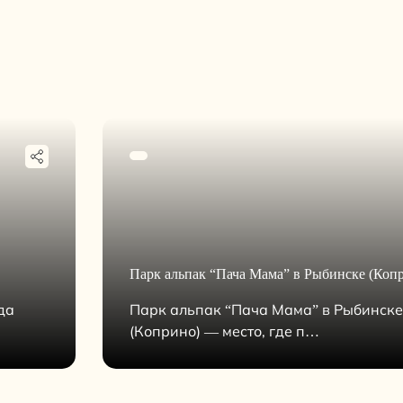
Парк альпак “Пача Мама” в Рыбинске (Коп
да
Парк альпак “Пача Мама” в Рыбинске
(Коприно) — место, где п…