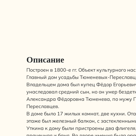
Описание
Построен в 1800-е гг. Объект культурного на
Главный дом усадьбы Тюменевых-Переславцев
Владельцем дома был купец Фёдор Егорьевич
унаследовал средний сын, но он умер бездет
Александра Фёдоровна Тюменева, по мужу П
Переславцев.
В доме было 17 жилых комнат, две кухни. От
этаже был железный балкон, с застекленным
Уткина к дому были пристроены два флигеля,
прачечная и баня. Во дворе имения была ор