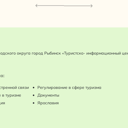
одского округа город Рыбинск «Туристско- информационный це
о:
стренной связи
Регулирование в сфере туризма
 в туризме
Документы
ция
Ярославия