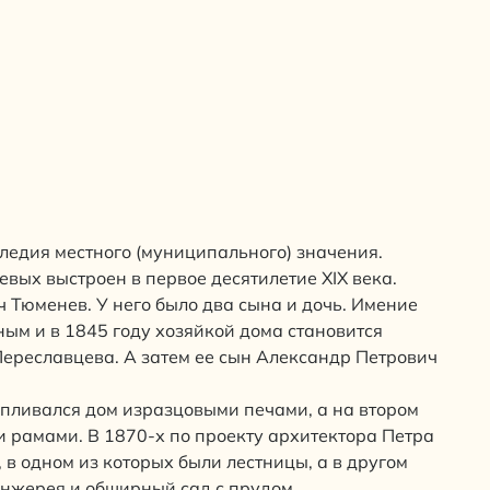
следия местного (муниципального) значения.
ых выстроен в первое десятилетие XIX века.
 Тюменев. У него было два сына и дочь. Имение
ным и в 1845 году хозяйкой дома становится
ереславцева. А затем ее сын Александр Петрович
апливался дом изразцовыми печами, а на втором
и рамами. В 1870-х по проекту архитектора Петра
 в одном из которых были лестницы, а в другом
анжерея и обширный сад с прудом.