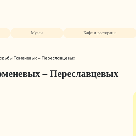
Музеи
Кафе и рестораны
садьбы Тюменевых – Переславцевых
юменевых – Переславцевых