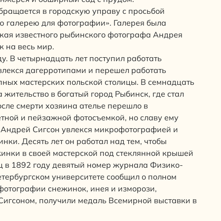
бращается в городскую управу с просьбой
ую галерею для фотографии». Галерея была
ская известного рыбинского фотографа Андрея
 на весь мир.
у. В четырнадцать лет поступил работать
увлекся дагерротипами и перешел работать
ных мастерских польской столицы. В семнадцать
 жительство в богатый город Рыбинск, где стал
сле смерти хозяина ателье перешло в
етной и пейзажной фотосъемкой, но славу ему
в Андрей Сигсон увлекся микрофотографией и
нки. Десять лет он работал над тем, чтобы
инки в своей мастерской под стеклянной крышей
ц в 1892 году девятый номер журнала Физико-
тербургском университете сообщил о полном
фотографии снежинок, инея и изморози,
Сигсоном, получили медаль Всемирной выставки в