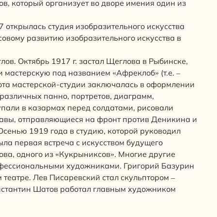
в, который организует во дворе имения один из
7 открылась студия изобразительного искусства
совому развитию изобразительного искусства в
ов. Октябрь 1917 г. застал Щеглова в Рыбинске,
 мастерскую под названием «Афреклоб» (т.е. –
ота мастерской-студии заключалась в оформлении
различных панно, портретов, диаграмм,
упали в казармах перед солдатами, рисовали
тавы, отправляющиеся на фронт против Деникина и
Осенью 1919 года в студию, которой руководил
была первая встреча с искусством будущего
ва, одного из «Кукрыниксов». Многие другие
офессиональными художниками. Григорий Базурин
театре. Лев Писаревский стал скульптором –
онстантин Шатов работал главным художником