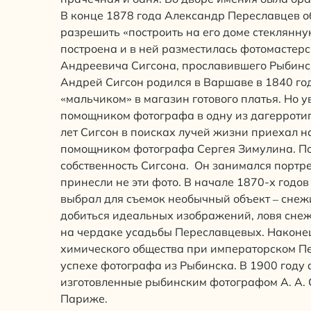
В конце 1878 года Александр Переславцев о
разрешить «построить на его доме стеклянн
построена и в ней разместилась фотомастер
Андреевича Сигсона, прославившего Рыбинск
Андрей Сигсон родился в Варшаве в 1840 год
«мальчиком» в магазин готового платья. Но 
помощником фотографа в одну из дагерротип
лет Сигсон в поисках лучей жизни приехал на
помощником фотографа Сергея Зимулина. По
собственность Сигсона. Он занимался портр
принесли не эти фото. В начале 1870-х годо
выбрал для съемок необычный объект – снежи
добиться идеальных изображений, ловя снеж
на чердаке усадьбы Переславцевых. Наконе
химического общества при императорском Пе
успехе фотографа из Рыбинска. В 1900 году 
изготовленные рыбинским фотографом А. А. 
Париже.