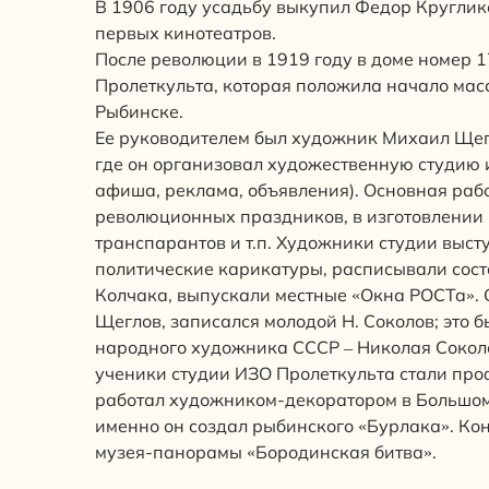
В 1906 году усадьбу выкупил Федор Круглико
первых кинотеатров.
После революции в 1919 году в доме номер 1
Пролеткульта, которая положила начало мас
Рыбинске.
Ее руководителем был художник Михаил Щегл
где он организовал художественную студию и
афиша, реклама, объявления). Основная раб
революционных праздников, в изготовлении 
транспарантов и т.п. Художники студии выст
политические карикатуры, расписывали сос
Колчака, выпускали местные «Окна РОСТа». 
Щеглов, записался молодой Н. Соколов; это 
народного художника СССР – Николая Соколо
ученики студии ИЗО Пролеткульта стали пр
работал художником-декоратором в Большом 
именно он создал рыбинского «Бурлака». К
музея-панорамы «Бородинская битва».