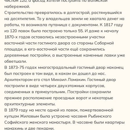
числом 120, а фасад хотели построить по Волжской
набережной.
Строительство превратилось в долгострой, растянувшийся
на десятилетия. То у владельцев земли не хватало денег на
работы, то возникала путаница с документами. К 1817 году
из 120 лавок было построено только 55. И даже к началу
1870-х годов оставались незастроенными участки
восточной части гостиного двора со стороны Соборной
площади, в юго-восточной части ещё сохранились
деревянные постройки, а выстроенные каменные лавки уже
обветшали.
В 1873-75 годах многострадальный гостиный двор наконец
был построен в том виде, в каком он дошел до нас.
Архитектором его стал Михаил Ломакин. Гостиный двор
построили в виде четырех двухэтажных корпусов,
соединенных в прямоугольник. Постройки сохранили
прежнее расположение проездных ворот и некоторые
архитектурные элементы.
В 1879 году на месте одной из лавок, пожертвованной
купцом Жиловым была устроена часовня Рыбинского
Софийского женского монастыря. В часовне были квартиры
монахинь и две пекарни.