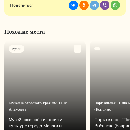
Поделиться
Похожие места
Музей
Музей Мологского края им. Н. М.
Парк альпак “Пача 
Алексеева
(Коприно)
Музей посвящён истории и
Парк альпак “Па
культуре города Мологи и
Рыбинске (Коприн