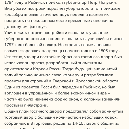
1794 году в Рыбинск приехал губернатор Петр Лопухин.
Вид убогих построек поразил губернатора и тот приказал
«разобрать оныя в течение двух недель и взамен их
построить на показанном месте временные лавочки по
данному им фасаду».
Уничтожить старые постройки и исполнить указание
губернатора частично помог исполнить случившийся в июле
1797 года большой пожар. Но строить новые лавочки
взамен сгоревших владельцы начали только в 1806 году .
Известно, что при постройке Красного гостиного двора был
использован проект, разработанный знаменитым
архитектором Карлом Росси. Тогда будущий знаменитый
зодчий только начинал свою карьеру и разрабатывал
проекты для строений в Тверской и Ярославской области.
Один из проектов Росси был передан в Рыбинск, но был
воплощен в упрощённом и более экономичном виде –
частично была изменена форма окон, а колонны заменили
простыми пилястрами.
Общий план гостиного двора представлял собой замкнутый
торговый двор с большим количеством небольших лавок,
собранных в 8 торговых рядов по 14-15 лавок с общим их