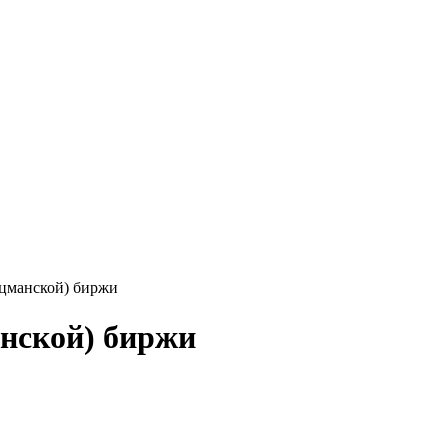
оцманской) биржи
анской) биржи