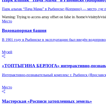
Парк альпак “Пача Мама” в Рыбинске (Коприно) — место, где
Warning: Trying to access array offset on false in /home/v/visitryb/vis
Место
Водонапорная башня
В 1901 году в Рыбинске в эксплуатацию был введён водопров
Музей
«ТОПТЫГИНА БЕРЛОГА» интерактивно-познава
Интерактивно-познавательный комплекс г. Рыбинск (Ярослав
Место
Мастерская «Росписи затопленных земель»