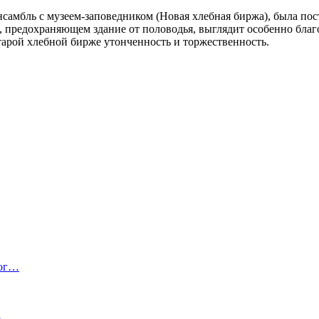
амбль с музеем-заповедником (Новая хлебная биржа), была постр
, предохраняющем здание от половодья, выглядит особенно благо
тарой хлебной бирже утонченность и торжественность.
ког…
)