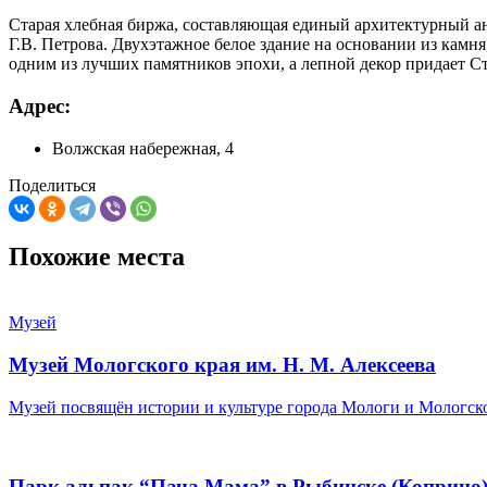
Старая хлебная биржа, составляющая единый архитектурный анс
Г.В. Петрова. Двухэтажное белое здание на основании из камня
одним из лучших памятников эпохи, а лепной декор придает С
Адрес:
Волжская набережная, 4
Поделиться
Похожие места
Музей
Музей Мологского края им. Н. М. Алексеева
Музей посвящён истории и культуре города Мологи и Мологс
Парк альпак “Пача Мама” в Рыбинске (Коприно