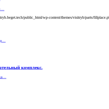
 п…
itryb.beget.tech/public_html/wp-content/themes/visitryb/parts/fillplace.
од…
тельный комплекс.
ска…