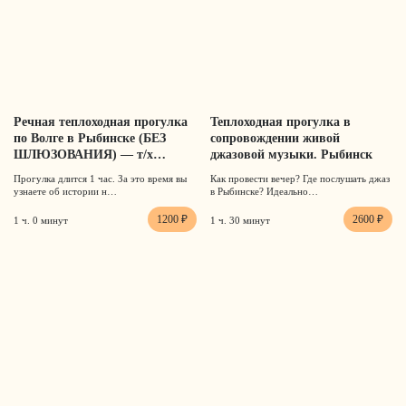
Речная теплоходная прогулка
Теплоходная прогулка в
по Волге в Рыбинске (БЕЗ
сопровождении живой
ШЛЮЗОВАНИЯ) — т/х
джазовой музыки. Рыбинск
Московский-7
Прогулка длится 1 час. За это время вы
Как провести вечер? Где послушать джаз
узнаете об истории н…
в Рыбинске? Идеально…
1200 ₽
2600 ₽
1 ч. 0 минут
1 ч. 30 минут