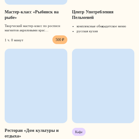
Мастер-класс «Рыбинск на
Центр Употребления
рыбе»
Пельменей
Творческий мастер-класс по росписи
комплексные обеды
детское меню
магнитов акриловыми крас…
русская кухня
500 ₽
1 ч. 0 минут
Ресторан «Дом культуры и
Кафе
отдыха»