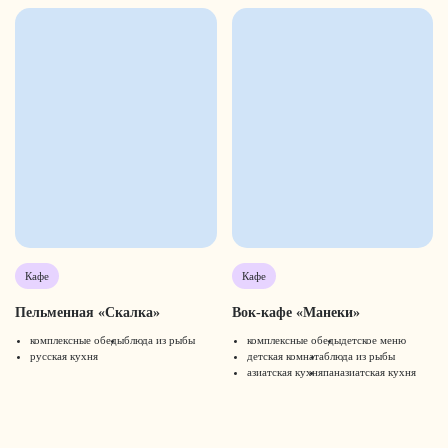
Кафе
Кафе
Пельменная «Скалка»
Вок-кафе «Манеки»
комплексные обеды
блюда из рыбы
комплексные обеды
детское меню
русская кухня
детская комната
блюда из рыбы
азиатская кухня
паназиатская кухня