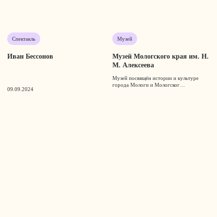
Спектакль
Музей
Иван Бессонов
Музей Мологского края им. Н.
М. Алексеева
Музей посвящён истории и культуре
города Мологи и Мологског…
09.09.2024