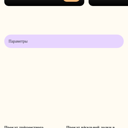
Параметры
Прокат трёхместного
Прокат вёсельной лодки в