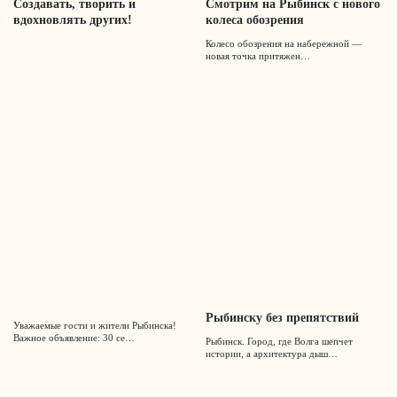
Создавать, творить и
Смотрим на Рыбинск с нового
вдохновлять других!
колеса обозрения
Колесо обозрения на набережной —
новая точка притяжен…
Рыбинску без препятствий
Уважаемые гости и жители Рыбинска!
Важное объявление: 30 се…
Рыбинск. Город, где Волга шепчет
истории, а архитектура дыш…