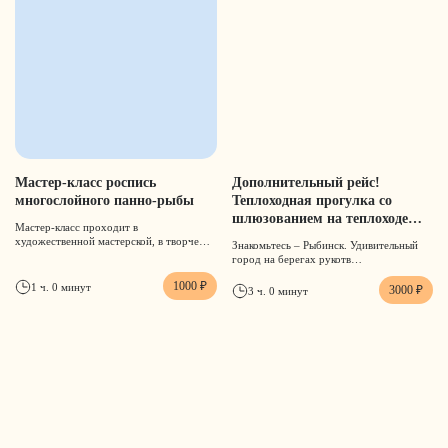
Мастер-класс роспись
Дополнительный рейс!
многослойного панно-рыбы
Теплоходная прогулка со
шлюзованием на теплоходе
Мастер-класс проходит в
«Решительный»
художественной мастерской, в творче…
Знакомьтесь – Рыбинск. Удивительный
город на берегах рукотв…
1000 ₽
1 ч. 0 минут
3000 ₽
3 ч. 0 минут