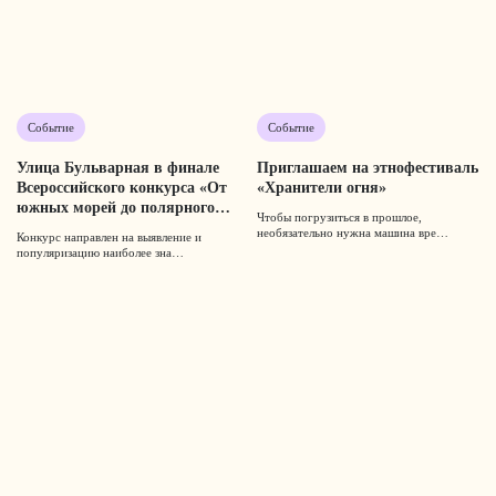
Событие
Событие
Улица Бульварная в финале
Приглашаем на этнофестиваль
Всероссийского конкурса «От
«Хранители огня»
южных морей до полярного
Чтобы погрузиться в прошлое,
края»
необязательно нужна машина вре…
Конкурс направлен на выявление и
популяризацию наиболее зна…