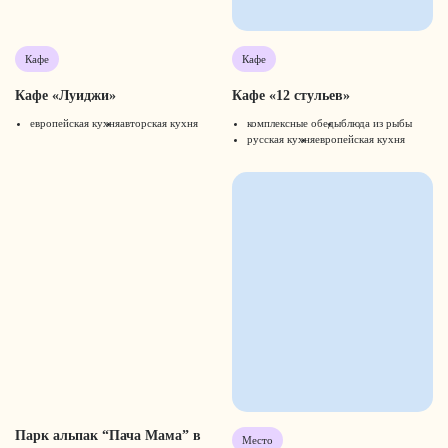
Кафе
Кафе
Кафе «Луиджи»
Кафе «12 стульев»
европейская кухня
авторская кухня
комплексные обеды
блюда из рыбы
русская кухня
европейская кухня
Парк альпак “Пача Мама” в
Место