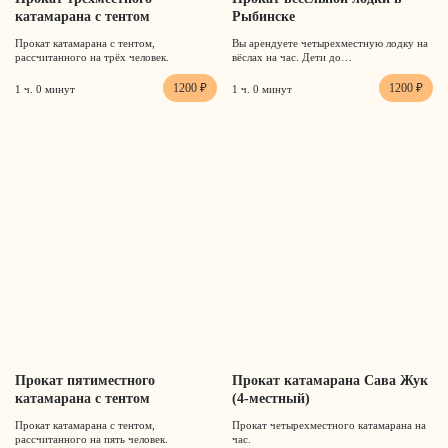
катамарана с тентом
Рыбинске
Прокат катамарана с тентом,
Вы арендуете четырехместную лодку на
рассчитанного на трёх человек.
вёслах на час. Дети до…
1200 ₽
1200 ₽
1 ч. 0 минут
1 ч. 0 минут
Прокат пятиместного
Прокат катамарана Сава Жук
катамарана с тентом
(4-местный)
Прокат катамарана с тентом,
Прокат четырехместного катамарана на
рассчитанного на пять человек.
час.