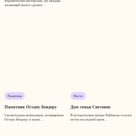
Керамическая мастерская, где каждый
желающий может сделать …
Памятник
Место
Памятник Остапу Бендеру
Дом семьи Сигсонов
Скульптурная композиция, посвященная
В историческом центре Рыбинска остался
Остапу Бендеру и мальч…
почти последний прим…