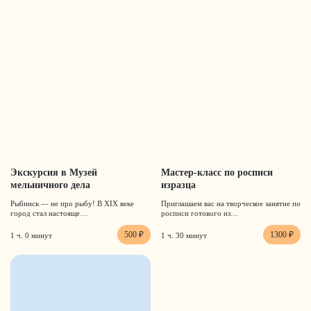
Экскурсия в Музей
Мастер-класс по росписи
мельничного дела
изразца
Рыбинск — не про рыбу! В XIX веке
Приглашаем вас на творческое занятие по
город стал настояще…
росписи готового из…
500 ₽
1300 ₽
1 ч. 0 минут
1 ч. 30 минут