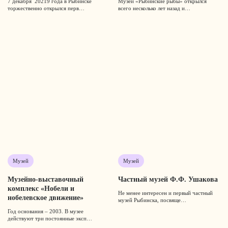
7 декабря 20219 года в Рыбинске
Музей «Рыбинские рыбы» открылся
торжественно открылся перв…
всего несколько лет назад и…
Музей
Музей
Музейно-выставочный
Частный музей Ф.Ф. Ушакова
комплекс «Нобели и
Не менее интересен и первый частный
нобелевское движение»
музей Рыбинска, посвяще…
Год основания – 2003. В музее
действуют три постоянные эксп…