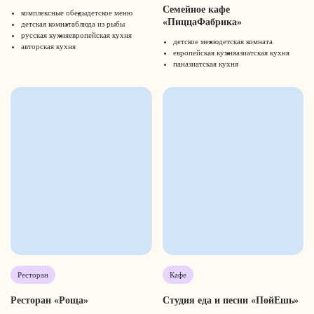
Семейное кафе
комплексные обеды
детское меню
«ПиццаФабрика»
детская комната
блюда из рыбы
русская кухня
европейская кухня
детское меню
детская комната
авторская кухня
европейская кухня
азиатская кухня
паназиатская кухня
Ресторан
Кафе
Ресторан «Роща»
Студия еда и песни «ПойЕшь»