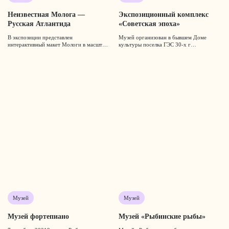
Неизвестная Молога —
Экспозиционный комплекс
Русская Атлантида
«Советская эпоха»
В экспозиции представлен
Музей организован в бывшем Доме
интерактивный макет Мологи в масшт…
культуры поселка ГЭС 30-х г…
Музей
Музей
Музей фортепиано
Музей «Рыбинские рыбы»