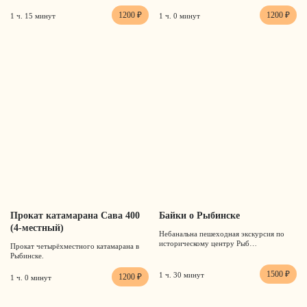
1200 ₽
1200 ₽
1 ч. 15 минут
1 ч. 0 минут
Прокат катамарана Сава 400
Байки о Рыбинске
(4-местный)
Небанальна пешеходная экскурсия по
историческому центру Рыб…
Прокат четырёхместного катамарана в
Рыбинске.
1500 ₽
1 ч. 30 минут
1200 ₽
1 ч. 0 минут