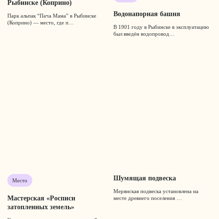
Рыбинске (Коприно)
Водонапорная башня
Парк альпак “Пача Мама” в Рыбинске
(Коприно) — место, где п…
В 1901 году в Рыбинске в эксплуатацию
был введён водопровод…
Шумящая подвеска
Место
Мерянская подвеска установлена на
Мастерская «Росписи
месте древнего поселения …
затопленных земель»