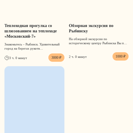
Теплоходная прогулка со
Обзорная экскурсия по
шлюзованием на теплоходе
Рыбинску
«Московский-7»
На обзорной экскурсии по
историческому центру Рыбинска Вы п…
Знакомьтесь – Рыбинск. Удивительный
город на берегах рукотв…
1000 ₽
2 ч. 0 минут
3000 ₽
3 ч. 0 минут