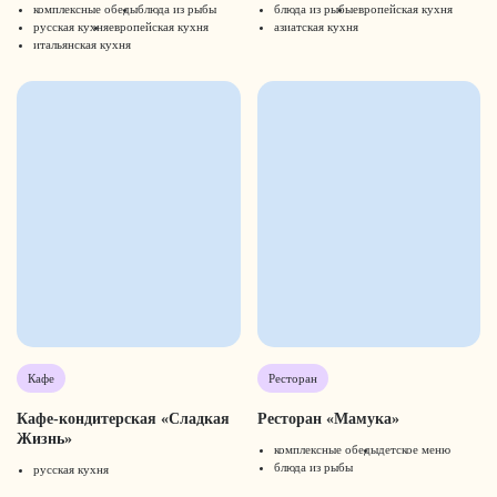
комплексные обеды
блюда из рыбы
блюда из рыбы
европейская кухня
русская кухня
европейская кухня
азиатская кухня
итальянская кухня
Кафе
Ресторан
Кафе-кондитерская «Сладкая
Ресторан «Мамука»
Жизнь»
комплексные обеды
детское меню
блюда из рыбы
русская кухня