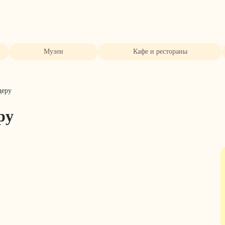
Музеи
Кафе и рестораны
деру
ру