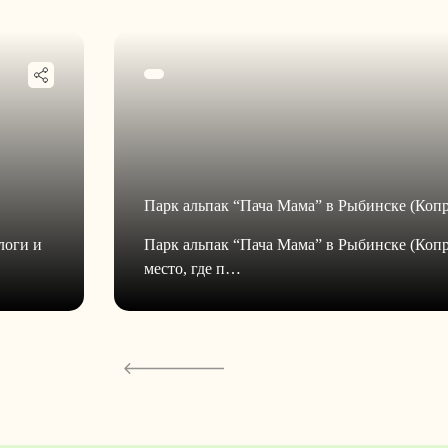
Парк альпак “Пача Мама” в Рыбинске (Коп
логи и
Парк альпак “Пача Мама” в Рыбинске (Коп
место, где п…