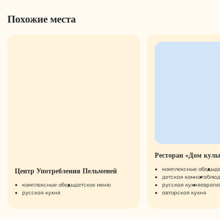
Похожие места
Ресторан «Дом куль
комплексные обеды
д
Центр Употребления Пельменей
детская комната
блюд
комплексные обеды
детское меню
русская кухня
европе
русская кухня
авторская кухня